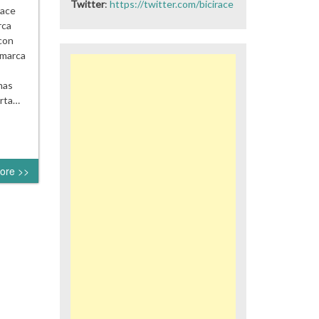
Twitter
:
https://twitter.com/bicirace
race
rca
con
 marca
mas
erta…
ore >>