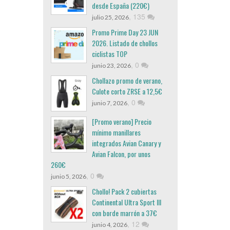
desde España (220€)
,
135
julio 25, 2026
Promo Prime Day 23 JUN
2026. Listado de chollos
ciclistas TOP
,
0
junio 23, 2026
Chollazo promo de verano,
Culote corto ZRSE a 12,5€
,
0
junio 7, 2026
[Promo verano] Precio
mínimo manillares
integrados Avian Canary y
Avian Falcon, por unos
260€
,
0
junio 5, 2026
Chollo! Pack 2 cubiertas
Continental Ultra Sport III
con borde marrón a 37€
,
12
junio 4, 2026