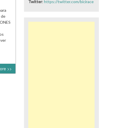
Twitter
:
https://twitter.com/bicirace
para
 de
UPONES
os
 ver
ore >>