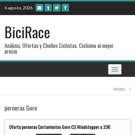
Skip
6 agosto, 2026
to
content
BiciRace
Análisis, Ofertas y Chollos Ciclistas. Ciclismo al mejor
precio
Toggle
navigation
Home
/
perneras Gore
Oferta perneras Cortavientos Gore C3 Windstopper a 33€