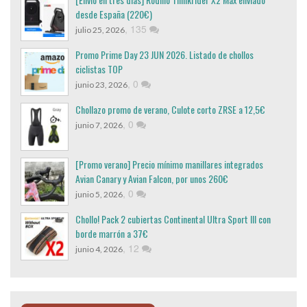
desde España (220€)
,
135
julio 25, 2026
Promo Prime Day 23 JUN 2026. Listado de chollos
ciclistas TOP
,
0
junio 23, 2026
Chollazo promo de verano, Culote corto ZRSE a 12,5€
,
0
junio 7, 2026
[Promo verano] Precio mínimo manillares integrados
Avian Canary y Avian Falcon, por unos 260€
,
0
junio 5, 2026
Chollo! Pack 2 cubiertas Continental Ultra Sport III con
borde marrón a 37€
,
12
junio 4, 2026