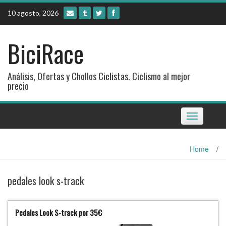
Skip
10 agosto, 2026
to
content
BiciRace
Análisis, Ofertas y Chollos Ciclistas. Ciclismo al mejor
precio
Toggle
navigation
Home
/
pedales look s-track
Pedales Look S-track por 35€