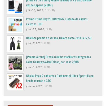
desde España (220€)
,
135
julio 25, 2026
Promo Prime Day 23 JUN 2026. Listado de chollos
ciclistas TOP
,
0
junio 23, 2026
Chollazo promo de verano, Culote corto ZRSE a 12,5€
,
0
junio 7, 2026
[Promo verano] Precio mínimo manillares integrados
Avian Canary y Avian Falcon, por unos 260€
,
0
junio 5, 2026
Chollo! Pack 2 cubiertas Continental Ultra Sport III con
borde marrón a 37€
,
12
junio 4, 2026