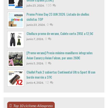
,
135
julio 25, 2026
Promo Prime Day 23 JUN 2026. Listado de chollos
ciclistas TOP
,
0
junio 23, 2026
Chollazo promo de verano, Culote corto ZRSE a 12,5€
,
0
junio 7, 2026
[Promo verano] Precio mínimo manillares integrados
Avian Canary y Avian Falcon, por unos 260€
,
0
junio 5, 2026
Chollo! Pack 2 cubiertas Continental Ultra Sport III con
borde marrón a 37€
,
12
junio 4, 2026
Top 10 ciclismo Aliexpress