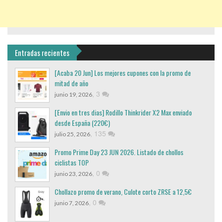
Entradas recientes
[Acaba 20 Jun] Los mejores cupones con la promo de
mitad de año
,
3
junio 19, 2026
[Envio en tres dias] Rodillo Thinkrider X2 Max enviado
desde España (220€)
,
135
julio 25, 2026
Promo Prime Day 23 JUN 2026. Listado de chollos
ciclistas TOP
,
0
junio 23, 2026
Chollazo promo de verano, Culote corto ZRSE a 12,5€
,
0
junio 7, 2026