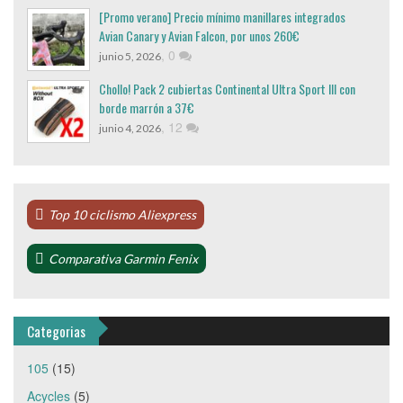
[Promo verano] Precio mínimo manillares integrados
Avian Canary y Avian Falcon, por unos 260€
,
0
junio 5, 2026
Chollo! Pack 2 cubiertas Continental Ultra Sport III con
borde marrón a 37€
,
12
junio 4, 2026
Top 10 ciclismo Aliexpress
Comparativa Garmin Fenix
Categorias
105
(15)
Acycles
(5)