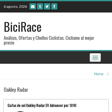
Skip
6 agosto, 2026
to
content
BiciRace
Análisis, Ofertas y Chollos Ciclistas. Ciclismo al mejor
precio
Toggle
navigation
Home
/
Oakley Radar
Gafas de sol Oakley Radar EV Advancer por 101€