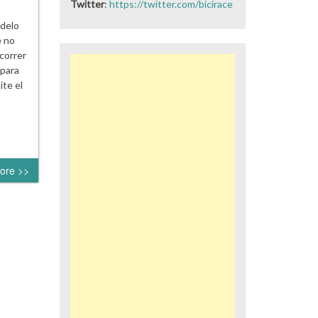
Twitter
:
https://twitter.com/bicirace
n
odelo
e no
correr
 para
ite el
ore >>