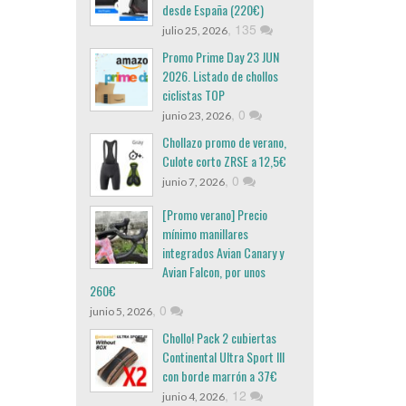
desde España (220€)
,
135
julio 25, 2026
Promo Prime Day 23 JUN
2026. Listado de chollos
ciclistas TOP
,
0
junio 23, 2026
Chollazo promo de verano,
Culote corto ZRSE a 12,5€
,
0
junio 7, 2026
[Promo verano] Precio
mínimo manillares
integrados Avian Canary y
Avian Falcon, por unos
260€
,
0
junio 5, 2026
Chollo! Pack 2 cubiertas
Continental Ultra Sport III
con borde marrón a 37€
,
12
junio 4, 2026