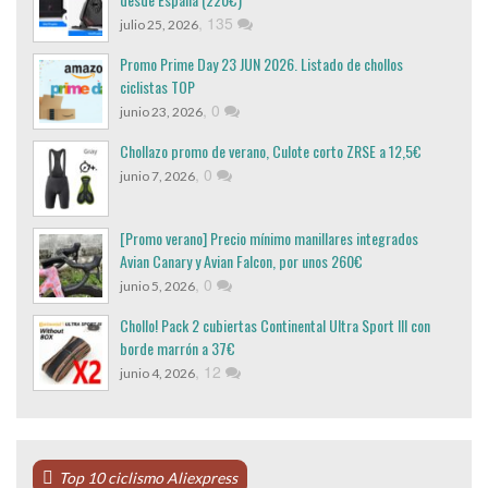
,
135
julio 25, 2026
Promo Prime Day 23 JUN 2026. Listado de chollos
ciclistas TOP
,
0
junio 23, 2026
Chollazo promo de verano, Culote corto ZRSE a 12,5€
,
0
junio 7, 2026
[Promo verano] Precio mínimo manillares integrados
Avian Canary y Avian Falcon, por unos 260€
,
0
junio 5, 2026
Chollo! Pack 2 cubiertas Continental Ultra Sport III con
borde marrón a 37€
,
12
junio 4, 2026
Top 10 ciclismo Aliexpress