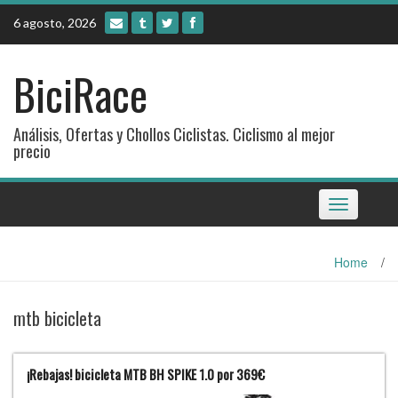
Skip
6 agosto, 2026
to
content
BiciRace
Análisis, Ofertas y Chollos Ciclistas. Ciclismo al mejor
precio
Toggle
navigation
Home
/
mtb bicicleta
¡Rebajas! bicicleta MTB BH SPIKE 1.0 por 369€