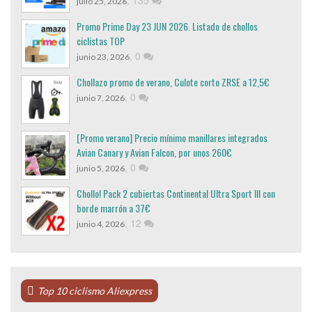
,
135
julio 25, 2026
Promo Prime Day 23 JUN 2026. Listado de chollos
ciclistas TOP
,
0
junio 23, 2026
Chollazo promo de verano, Culote corto ZRSE a 12,5€
,
0
junio 7, 2026
[Promo verano] Precio mínimo manillares integrados
Avian Canary y Avian Falcon, por unos 260€
,
0
junio 5, 2026
Chollo! Pack 2 cubiertas Continental Ultra Sport III con
borde marrón a 37€
,
12
junio 4, 2026
Top 10 ciclismo Aliexpress