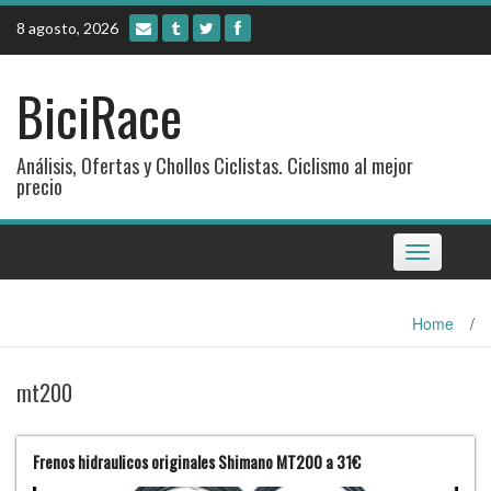
Skip
8 agosto, 2026
to
content
BiciRace
Análisis, Ofertas y Chollos Ciclistas. Ciclismo al mejor
precio
Toggle
navigation
Home
/
mt200
Frenos hidraulicos originales Shimano MT200 a 31€