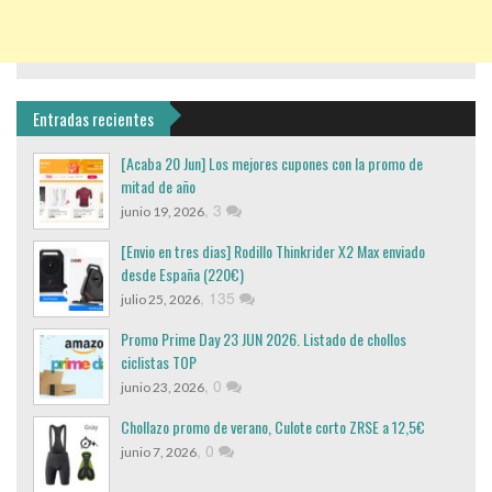
Entradas recientes
[Acaba 20 Jun] Los mejores cupones con la promo de
mitad de año
,
3
junio 19, 2026
[Envio en tres dias] Rodillo Thinkrider X2 Max enviado
desde España (220€)
,
135
julio 25, 2026
Promo Prime Day 23 JUN 2026. Listado de chollos
ciclistas TOP
,
0
junio 23, 2026
Chollazo promo de verano, Culote corto ZRSE a 12,5€
,
0
junio 7, 2026