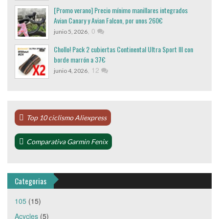
[Promo verano] Precio mínimo manillares integrados
Avian Canary y Avian Falcon, por unos 260€
,
0
junio 5, 2026
Chollo! Pack 2 cubiertas Continental Ultra Sport III con
borde marrón a 37€
,
12
junio 4, 2026
Top 10 ciclismo Aliexpress
Comparativa Garmin Fenix
Categorias
105
(15)
Acycles
(5)