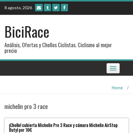
Skip
8 agosto, 2026
to
content
BiciRace
Análisis, Ofertas y Chollos Ciclistas. Ciclismo al mejor
precio
Toggle
navigation
Home
/
michelin pro 3 race
¡Chollo! cubierta Michelin Pro 3 Race y cámara Michelin AirStop
Butyl por 16€