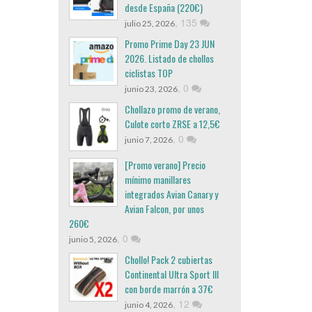
desde España (220€)
,
135
julio 25, 2026
Promo Prime Day 23 JUN
2026. Listado de chollos
ciclistas TOP
,
0
junio 23, 2026
Chollazo promo de verano,
Culote corto ZRSE a 12,5€
,
0
junio 7, 2026
[Promo verano] Precio
mínimo manillares
integrados Avian Canary y
Avian Falcon, por unos
260€
,
0
junio 5, 2026
Chollo! Pack 2 cubiertas
Continental Ultra Sport III
con borde marrón a 37€
,
12
junio 4, 2026