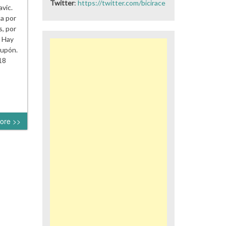
Twitter
:
https://twitter.com/bicirace
vic.
a por
s, por
. Hay
cupón.
18
ore >>