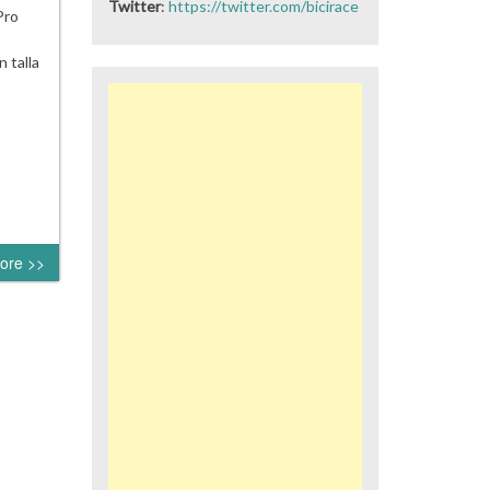
Twitter
:
https://twitter.com/bicirace
Pro
 talla
ore >>