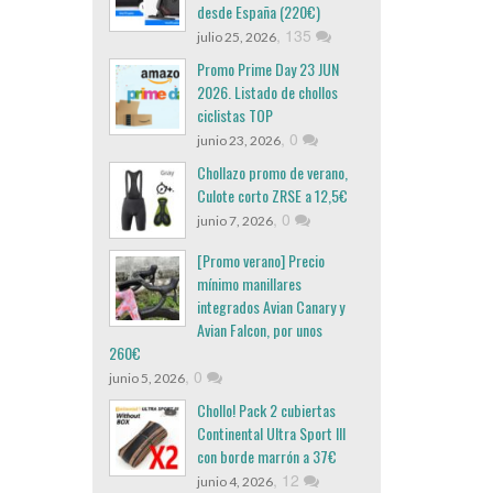
desde España (220€)
,
135
julio 25, 2026
Promo Prime Day 23 JUN
2026. Listado de chollos
ciclistas TOP
,
0
junio 23, 2026
Chollazo promo de verano,
Culote corto ZRSE a 12,5€
,
0
junio 7, 2026
[Promo verano] Precio
mínimo manillares
integrados Avian Canary y
Avian Falcon, por unos
260€
,
0
junio 5, 2026
Chollo! Pack 2 cubiertas
Continental Ultra Sport III
con borde marrón a 37€
,
12
junio 4, 2026