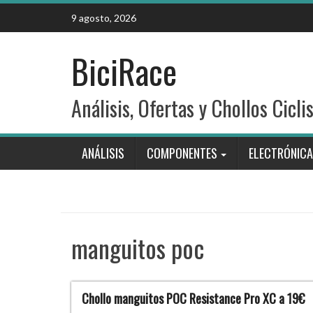
Skip
9 agosto, 2026
to
content
BiciRace
Análisis, Ofertas y Chollos Cicli
ANÁLISIS
COMPONENTES
ELECTRÓNICA
manguitos poc
Chollo manguitos POC Resistance Pro XC a 19€