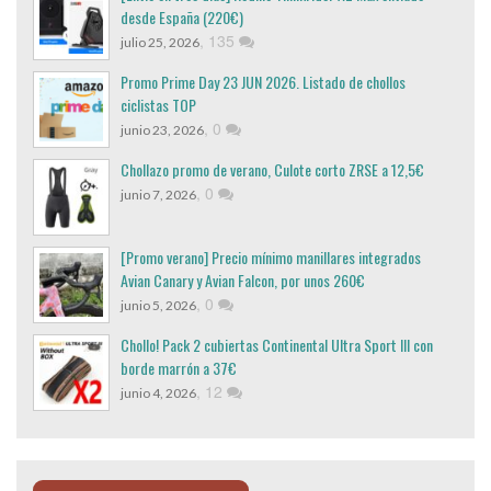
desde España (220€)
,
135
julio 25, 2026
Promo Prime Day 23 JUN 2026. Listado de chollos
ciclistas TOP
,
0
junio 23, 2026
Chollazo promo de verano, Culote corto ZRSE a 12,5€
,
0
junio 7, 2026
[Promo verano] Precio mínimo manillares integrados
Avian Canary y Avian Falcon, por unos 260€
,
0
junio 5, 2026
Chollo! Pack 2 cubiertas Continental Ultra Sport III con
borde marrón a 37€
,
12
junio 4, 2026