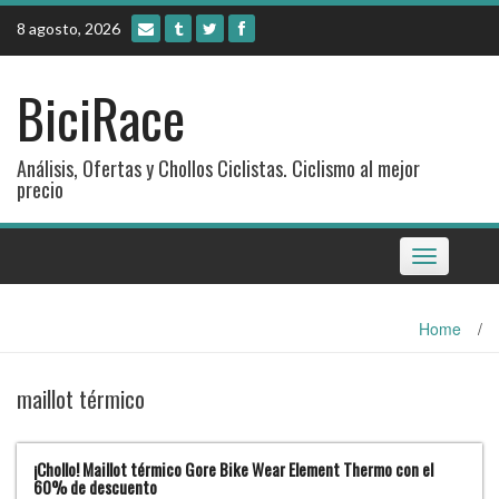
Skip
8 agosto, 2026
to
content
BiciRace
Análisis, Ofertas y Chollos Ciclistas. Ciclismo al mejor
precio
Toggle
navigation
Home
/
maillot térmico
¡Chollo! Maillot térmico Gore Bike Wear Element Thermo con el
60% de descuento