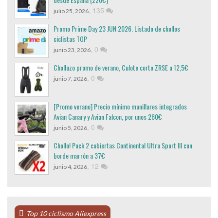
,
135
julio 25, 2026
Promo Prime Day 23 JUN 2026. Listado de chollos
ciclistas TOP
,
0
junio 23, 2026
Chollazo promo de verano, Culote corto ZRSE a 12,5€
,
0
junio 7, 2026
[Promo verano] Precio mínimo manillares integrados
Avian Canary y Avian Falcon, por unos 260€
,
0
junio 5, 2026
Chollo! Pack 2 cubiertas Continental Ultra Sport III con
borde marrón a 37€
,
12
junio 4, 2026
Top 10 ciclismo Aliexpress