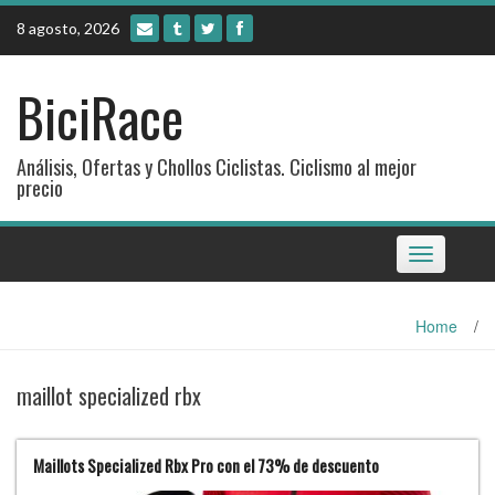
Skip
8 agosto, 2026
to
content
BiciRace
Análisis, Ofertas y Chollos Ciclistas. Ciclismo al mejor
precio
Toggle
navigation
Home
/
maillot specialized rbx
Maillots Specialized Rbx Pro con el 73% de descuento