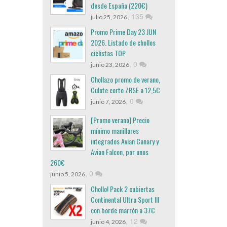
desde España (220€)
,
135
julio 25, 2026
Promo Prime Day 23 JUN
2026. Listado de chollos
ciclistas TOP
,
0
junio 23, 2026
Chollazo promo de verano,
Culote corto ZRSE a 12,5€
,
0
junio 7, 2026
[Promo verano] Precio
mínimo manillares
integrados Avian Canary y
Avian Falcon, por unos
260€
,
0
junio 5, 2026
Chollo! Pack 2 cubiertas
Continental Ultra Sport III
con borde marrón a 37€
,
12
junio 4, 2026