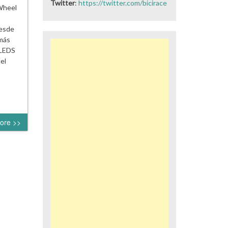
Twitter
:
https://twitter.com/bicirace
 Wheel
desde
 más
 LEDS
el
ore >>