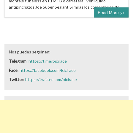
montaje tubeless en tu MTB o carretera. Ver líquido
antipinchazos Joe Super Sealant Si miras los comentarios de…
Read More >>
Nos puedes seguir en:
Telegram:
https://t.me/bicirace
Face
:
https://facebook.com/Bicirace
Twitter
:
https://twitter.com/bicirace