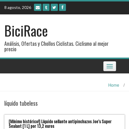
Skip
8 agosto, 2026
to
content
BiciRace
Análisis, Ofertas y Chollos Ciclistas. Ciclismo al mejor
precio
Toggle
navigation
Home
/
líquido tubeless
[Mínimo histórico!] Líquido sellante antipinchazos Joe’s Super
Sealant [1 L] por 13,2 euros