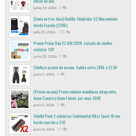
mitad de año
,
3
junio 19, 2026
[Envio en tres dias] Rodillo Thinkrider X2 Max enviado
desde España (220€)
,
135
julio 25, 2026
Promo Prime Day 23 JUN 2026. Listado de chollos
ciclistas TOP
,
0
junio 23, 2026
Chollazo promo de verano, Culote corto ZRSE a 12,5€
,
0
junio 7, 2026
[Promo verano] Precio mínimo manillares integrados
Avian Canary y Avian Falcon, por unos 260€
,
0
junio 5, 2026
Chollo! Pack 2 cubiertas Continental Ultra Sport III con
borde marrón a 37€
,
12
junio 4, 2026