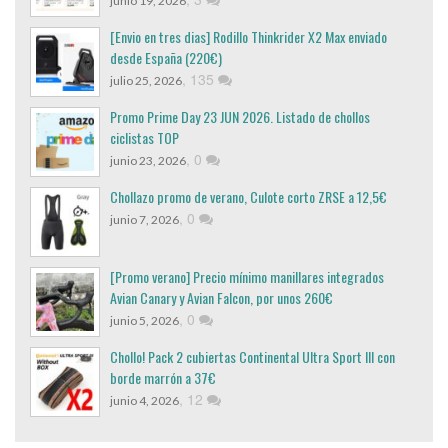
junio 19, 2026
[Envio en tres dias] Rodillo Thinkrider X2 Max enviado
desde España (220€)
,
135
julio 25, 2026
Promo Prime Day 23 JUN 2026. Listado de chollos
ciclistas TOP
,
0
junio 23, 2026
Chollazo promo de verano, Culote corto ZRSE a 12,5€
,
0
junio 7, 2026
[Promo verano] Precio mínimo manillares integrados
Avian Canary y Avian Falcon, por unos 260€
,
0
junio 5, 2026
Chollo! Pack 2 cubiertas Continental Ultra Sport III con
borde marrón a 37€
,
12
junio 4, 2026