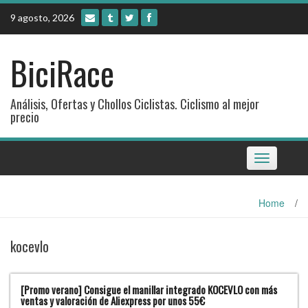
Skip
9 agosto, 2026
to
content
BiciRace
Análisis, Ofertas y Chollos Ciclistas. Ciclismo al mejor
precio
Toggle
navigation
Home
/
kocevlo
[Promo verano] Consigue el manillar integrado KOCEVLO con más
ventas y valoración de Aliexpress por unos 55€