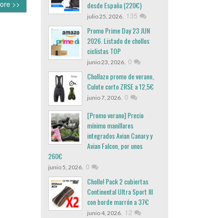
ore >>
desde España (220€)
,
135
julio 25, 2026
Promo Prime Day 23 JUN
2026. Listado de chollos
ciclistas TOP
,
0
junio 23, 2026
Chollazo promo de verano,
Culote corto ZRSE a 12,5€
,
0
junio 7, 2026
[Promo verano] Precio
mínimo manillares
integrados Avian Canary y
Avian Falcon, por unos
260€
,
0
junio 5, 2026
Chollo! Pack 2 cubiertas
Continental Ultra Sport III
con borde marrón a 37€
,
12
junio 4, 2026