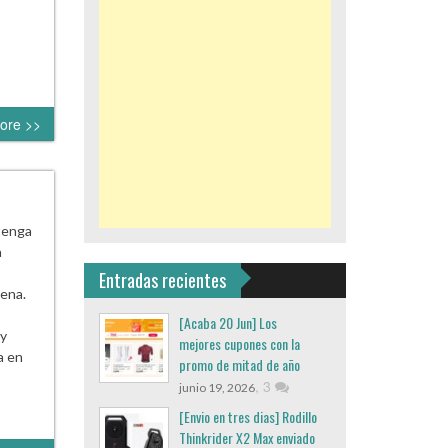
ore >>
tenga
a
Entradas recientes
ena.
[Acaba 20 Jun] Los
uy
mejores cupones con la
a en
promo de mitad de año
,
3
junio 19, 2026
[Envio en tres dias] Rodillo
Thinkrider X2 Max enviado