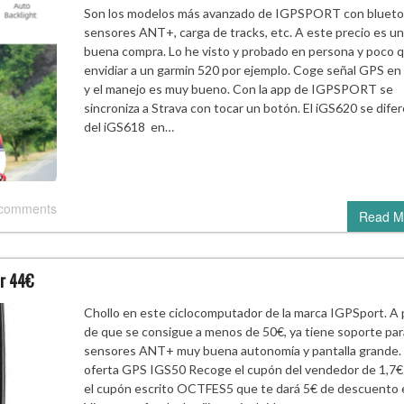
Son los modelos más avanzado de IGPSPORT con blueto
sensores ANT+, carga de tracks, etc. A este precio es u
buena compra. Lo he visto y probado en persona y poco 
envidiar a un garmin 520 por ejemplo. Coge señal GPS en
y el manejo es muy bueno. Con la app de IGPSPORT se
sincroniza a Strava con tocar un botón. El iGS620 se dife
del iGS618 en…
 comments
Read M
or 44€
Chollo en este ciclocomputador de la marca IGPSport. A 
de que se consigue a menos de 50€, ya tiene soporte par
sensores ANT+ muy buena autonomía y pantalla grande.
oferta GPS IGS50 Recoge el cupón del vendedor de 1,7€
el cupón escrito OCTFES5 que te dará 5€ de descuento e