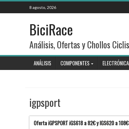
Skip
8 agosto, 2026
to
content
BiciRace
Análisis, Ofertas y Chollos Cicli
ANÁLISIS
COMPONENTES
ELECTRÓNICA
igpsport
Oferta iGPSPORT iGS618 a 82€ y IGS620 a 108€