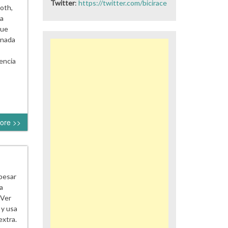
Twitter
:
https://twitter.com/bicirace
oth,
na
que
 nada
rencia
ore >>
pesar
a
 Ver
 y usa
xtra.