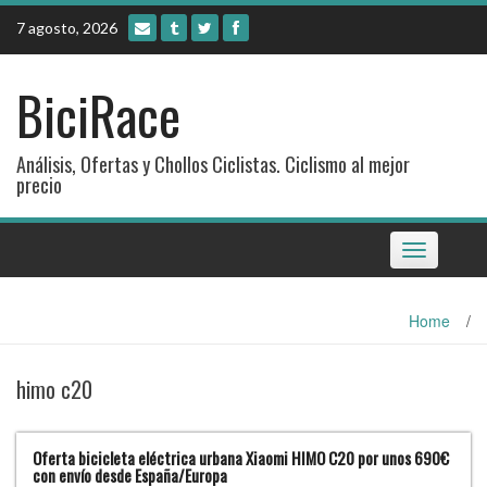
Skip
7 agosto, 2026
to
content
BiciRace
Análisis, Ofertas y Chollos Ciclistas. Ciclismo al mejor
precio
Toggle
navigation
Home
/
himo c20
Oferta bicicleta eléctrica urbana Xiaomi HIMO C20 por unos 690€
con envío desde España/Europa