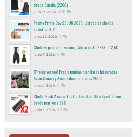
desde España (220€)
,
135
julio 25, 2026
Promo Prime Day 23 JUN 2026. Listado de chollos
ciclistas TOP
,
0
junio 23, 2026
Chollazo promo de verano, Culote corto ZRSE a 12,5€
,
0
junio 7, 2026
[Promo verano] Precio mínimo manillares integrados
Avian Canary y Avian Falcon, por unos 260€
,
0
junio 5, 2026
Chollo! Pack 2 cubiertas Continental Ultra Sport III con
borde marrón a 37€
,
12
junio 4, 2026