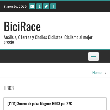
Skip
9 agosto, 2026
to
content
BiciRace
Análisis, Ofertas y Chollos Ciclistas. Ciclismo al mejor
precio
Toggle
navigation
Home
/
H303
[11.11] Sensor de pulso Magene H603 por 27€