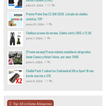
,
135
julio 25, 2026
Promo Prime Day 23 JUN 2026. Listado de chollos
ciclistas TOP
,
0
junio 23, 2026
Chollazo promo de verano, Culote corto ZRSE a 12,5€
,
0
junio 7, 2026
[Promo verano] Precio mínimo manillares integrados
Avian Canary y Avian Falcon, por unos 260€
,
0
junio 5, 2026
Chollo! Pack 2 cubiertas Continental Ultra Sport III con
borde marrón a 37€
,
12
junio 4, 2026
Top 10 ciclismo Aliexpress