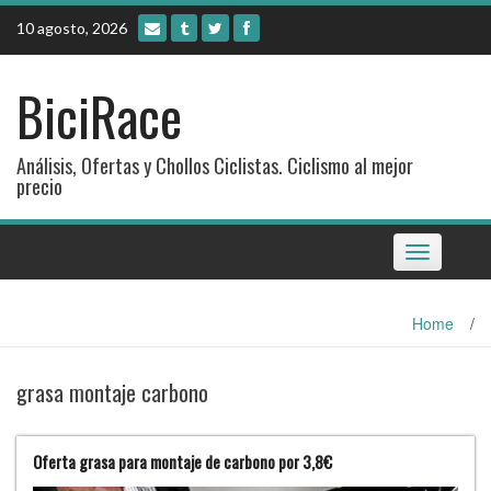
Skip
10 agosto, 2026
to
content
BiciRace
Análisis, Ofertas y Chollos Ciclistas. Ciclismo al mejor
precio
Toggle
navigation
Home
/
grasa montaje carbono
Oferta grasa para montaje de carbono por 3,8€