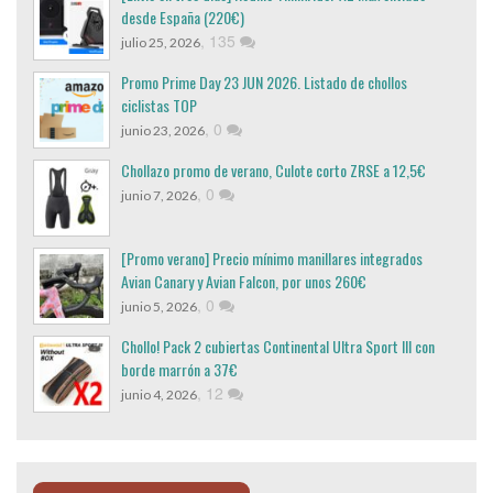
desde España (220€)
,
135
julio 25, 2026
Promo Prime Day 23 JUN 2026. Listado de chollos
ciclistas TOP
,
0
junio 23, 2026
Chollazo promo de verano, Culote corto ZRSE a 12,5€
,
0
junio 7, 2026
[Promo verano] Precio mínimo manillares integrados
Avian Canary y Avian Falcon, por unos 260€
,
0
junio 5, 2026
Chollo! Pack 2 cubiertas Continental Ultra Sport III con
borde marrón a 37€
,
12
junio 4, 2026