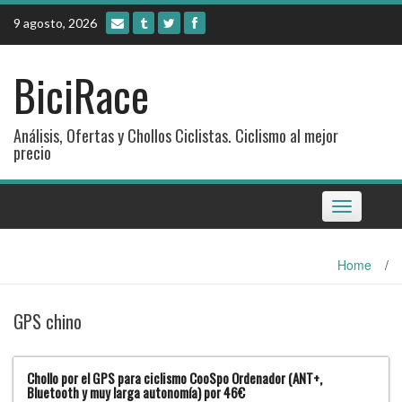
Skip
9 agosto, 2026
to
content
BiciRace
Análisis, Ofertas y Chollos Ciclistas. Ciclismo al mejor
precio
Toggle
navigation
Home
/
GPS chino
Chollo por el GPS para ciclismo CooSpo Ordenador (ANT+,
Bluetooth y muy larga autonomía) por 46€