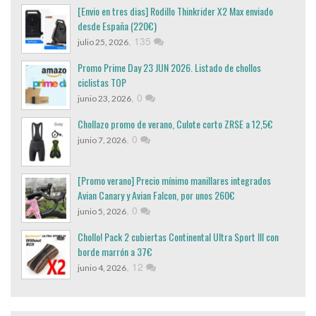
[Envio en tres dias] Rodillo Thinkrider X2 Max enviado
desde España (220€)
,
135
julio 25, 2026
Promo Prime Day 23 JUN 2026. Listado de chollos
ciclistas TOP
,
0
junio 23, 2026
Chollazo promo de verano, Culote corto ZRSE a 12,5€
,
0
junio 7, 2026
[Promo verano] Precio mínimo manillares integrados
Avian Canary y Avian Falcon, por unos 260€
,
0
junio 5, 2026
Chollo! Pack 2 cubiertas Continental Ultra Sport III con
borde marrón a 37€
,
12
junio 4, 2026