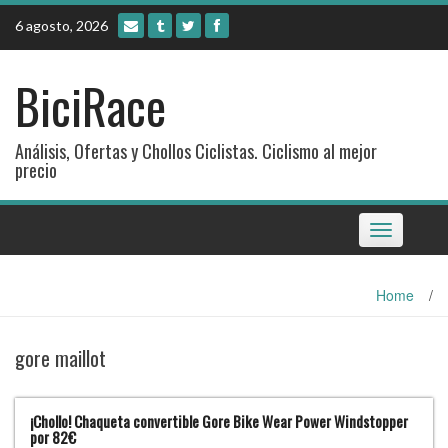
Skip
6 agosto, 2026
to
content
BiciRace
Análisis, Ofertas y Chollos Ciclistas. Ciclismo al mejor
precio
Toggle
navigation
Home
/
gore maillot
¡Chollo! Chaqueta convertible Gore Bike Wear Power Windstopper
por 82€