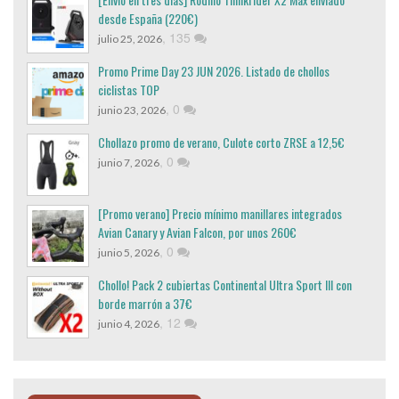
desde España (220€)
,
135
julio 25, 2026
Promo Prime Day 23 JUN 2026. Listado de chollos
ciclistas TOP
,
0
junio 23, 2026
Chollazo promo de verano, Culote corto ZRSE a 12,5€
,
0
junio 7, 2026
[Promo verano] Precio mínimo manillares integrados
Avian Canary y Avian Falcon, por unos 260€
,
0
junio 5, 2026
Chollo! Pack 2 cubiertas Continental Ultra Sport III con
borde marrón a 37€
,
12
junio 4, 2026