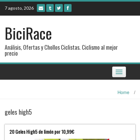
Skip
7 agosto, 2026
to
content
BiciRace
Análisis, Ofertas y Chollos Ciclistas. Ciclismo al mejor
precio
Toggle
navigation
Home
/
geles high5
20 Geles High5 de limón por 10,99€