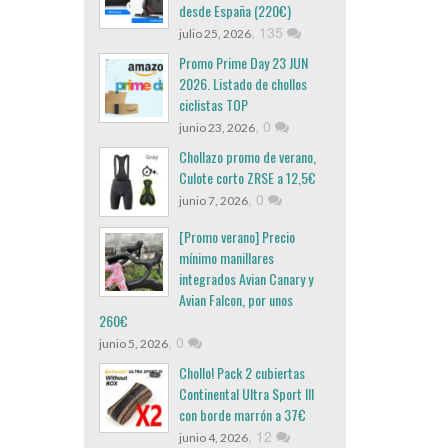
desde España (220€)
,
135
julio 25, 2026
Promo Prime Day 23 JUN
2026. Listado de chollos
ciclistas TOP
,
0
junio 23, 2026
Chollazo promo de verano,
Culote corto ZRSE a 12,5€
,
0
junio 7, 2026
[Promo verano] Precio
mínimo manillares
integrados Avian Canary y
Avian Falcon, por unos
260€
,
0
junio 5, 2026
Chollo! Pack 2 cubiertas
Continental Ultra Sport III
con borde marrón a 37€
,
12
junio 4, 2026