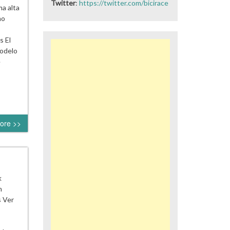
Twitter
:
https://twitter.com/bicirace
a alta
mo
s El
modelo
e
ore >>
k
n
s Ver