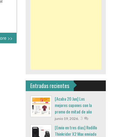
el
ore >>
Entradas recientes
[Acaba 20 Jun] Los
mejores cupones con la
promo de mitad de año
,
3
junio 19, 2026
[Envio en tres dias] Rodillo
Thinkrider X2 Max enviado