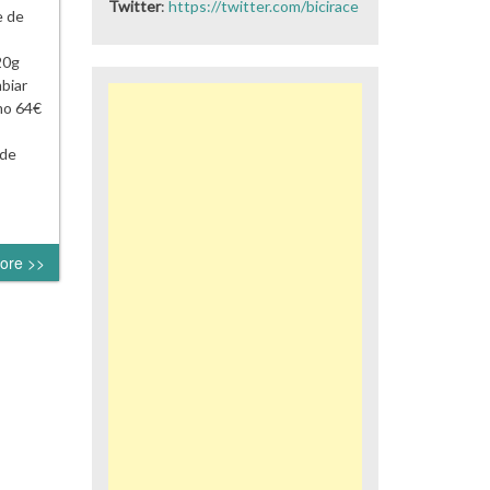
Twitter
:
https://twitter.com/bicirace
e de
720g
biar
mo 64€
 de
ore >>