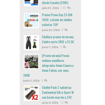
desde España (220€)
,
135
julio 25, 2026
Promo Prime Day 23 JUN
2026. Listado de chollos
ciclistas TOP
,
0
junio 23, 2026
Chollazo promo de verano,
Culote corto ZRSE a 12,5€
,
0
junio 7, 2026
[Promo verano] Precio
mínimo manillares
integrados Avian Canary y
Avian Falcon, por unos
260€
,
0
junio 5, 2026
Chollo! Pack 2 cubiertas
Continental Ultra Sport III
con borde marrón a 37€
,
12
junio 4, 2026