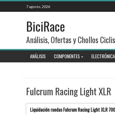
Skip
7 agosto, 2026
to
content
BiciRace
Análisis, Ofertas y Chollos Cicli
ANÁLISIS
COMPONENTES
ELECTRÓNICA
Fulcrum Racing Light XLR
Liquidación ruedas Fulcrum Racing Light XLR 70