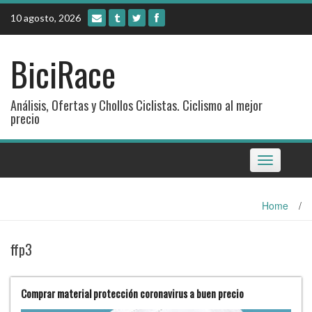
Skip
10 agosto, 2026
to
content
BiciRace
Análisis, Ofertas y Chollos Ciclistas. Ciclismo al mejor
precio
Toggle
navigation
Home
/
ffp3
Comprar material protección coronavirus a buen precio