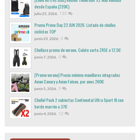
desde España (220€)
,
135
julio 25, 2026
Promo Prime Day 23 JUN 2026. Listado de chollos
ciclistas TOP
,
0
junio 23, 2026
Chollazo promo de verano, Culote corto ZRSE a 12,5€
,
0
junio 7, 2026
[Promo verano] Precio mínimo manillares integrados
Avian Canary y Avian Falcon, por unos 260€
,
0
junio 5, 2026
Chollo! Pack 2 cubiertas Continental Ultra Sport III con
borde marrón a 37€
,
12
junio 4, 2026