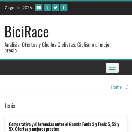
Skip
7 agosto, 2026
to
content
BiciRace
Análisis, Ofertas y Chollos Ciclistas. Ciclismo al mejor
precio
Toggle
navigation
Home
/
fenix
Comparativa y diferencias entre el Garmin Fenix 3 y Fenix 5, 5S y
5X. Ofertas y mejores precios