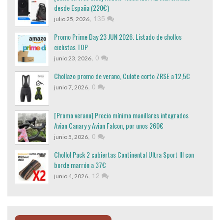
desde España (220€)
,
135
julio 25, 2026
Promo Prime Day 23 JUN 2026. Listado de chollos
ciclistas TOP
,
0
junio 23, 2026
Chollazo promo de verano, Culote corto ZRSE a 12,5€
,
0
junio 7, 2026
[Promo verano] Precio mínimo manillares integrados
Avian Canary y Avian Falcon, por unos 260€
,
0
junio 5, 2026
Chollo! Pack 2 cubiertas Continental Ultra Sport III con
borde marrón a 37€
,
12
junio 4, 2026