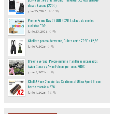
desde España (220€)
,
135
julio 25, 2026
Promo Prime Day 23 JUN 2026. Listado de chollos
ciclistas TOP
,
0
junio 23, 2026
Chollazo promo de verano, Culote corto ZRSE a 12,5€
,
0
junio 7, 2026
[Promo verano] Precio mínimo manillares integrados
Avian Canary y Avian Falcon, por unos 260€
,
0
junio 5, 2026
Chollo! Pack 2 cubiertas Continental Ultra Sport III con
borde marrón a 37€
,
12
junio 4, 2026