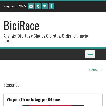
Skip
9 agosto, 2026
to
content
BiciRace
Análisis, Ofertas y Chollos Ciclistas. Ciclismo al mejor
precio
Toggle
navigation
Home
/
Etxeondo
Chaqueta Etxeondo Negu por 114 euros