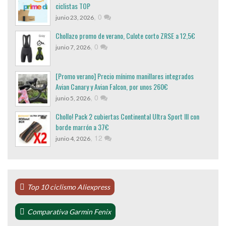
ciclistas TOP
,
0
junio 23, 2026
Chollazo promo de verano, Culote corto ZRSE a 12,5€
,
0
junio 7, 2026
[Promo verano] Precio mínimo manillares integrados
Avian Canary y Avian Falcon, por unos 260€
,
0
junio 5, 2026
Chollo! Pack 2 cubiertas Continental Ultra Sport III con
borde marrón a 37€
,
12
junio 4, 2026
Top 10 ciclismo Aliexpress
Comparativa Garmin Fenix