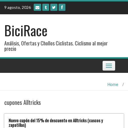
Skip
9 agosto, 2026
to
content
BiciRace
Análisis, Ofertas y Chollos Ciclistas. Ciclismo al mejor
precio
Toggle
navigation
Home
/
cupones Alltricks
Nuevo cupón del 15% de descuento en Alltricks (cascos y
zapatillas)