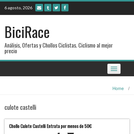
Skip
6 agosto, 2026
to
content
BiciRace
Análisis, Ofertas y Chollos Ciclistas. Ciclismo al mejor
precio
Toggle
navigation
Home
/
culote castelli
Chollo Culote Castelli Entrata por menos de 50€