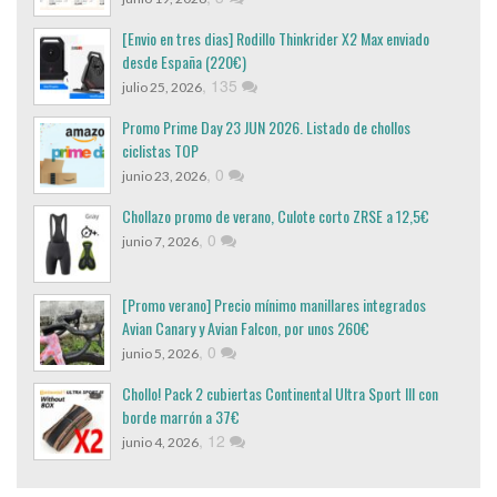
[Envio en tres dias] Rodillo Thinkrider X2 Max enviado
desde España (220€)
,
135
julio 25, 2026
Promo Prime Day 23 JUN 2026. Listado de chollos
ciclistas TOP
,
0
junio 23, 2026
Chollazo promo de verano, Culote corto ZRSE a 12,5€
,
0
junio 7, 2026
[Promo verano] Precio mínimo manillares integrados
Avian Canary y Avian Falcon, por unos 260€
,
0
junio 5, 2026
Chollo! Pack 2 cubiertas Continental Ultra Sport III con
borde marrón a 37€
,
12
junio 4, 2026