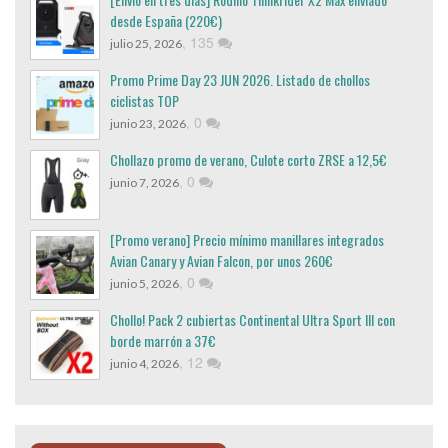
desde España (220€)
,
135
julio 25, 2026
Promo Prime Day 23 JUN 2026. Listado de chollos
ciclistas TOP
,
0
junio 23, 2026
Chollazo promo de verano, Culote corto ZRSE a 12,5€
,
0
junio 7, 2026
[Promo verano] Precio mínimo manillares integrados
Avian Canary y Avian Falcon, por unos 260€
,
0
junio 5, 2026
Chollo! Pack 2 cubiertas Continental Ultra Sport III con
borde marrón a 37€
,
12
junio 4, 2026