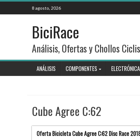
Skip
8 agosto, 2026
to
content
BiciRace
Análisis, Ofertas y Chollos Cicli
ANÁLISIS
COMPONENTES
ELECTRÓNICA
Cube Agree C:62
Oferta Bicicleta Cube Agree C:62 Disc Race 201