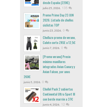
desde España (220€)
,
135
julio 25, 2026
Promo Prime Day 23 JUN
2026. Listado de chollos
ciclistas TOP
,
0
junio 23, 2026
Chollazo promo de verano,
Culote corto ZRSE a 12,5€
,
0
junio 7, 2026
[Promo verano] Precio
mínimo manillares
integrados Avian Canary y
Avian Falcon, por unos
260€
,
0
junio 5, 2026
Chollo! Pack 2 cubiertas
Continental Ultra Sport III
con borde marrón a 37€
,
12
junio 4, 2026