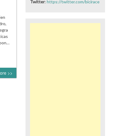
Twitter
:
https://twitter.com/bicirace
ien
dro,
tegra
ticas
rbon…
ore >>