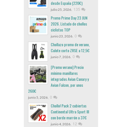
desde España (220€)
,
135
julio 25, 2026
Promo Prime Day 23 JUN
2026. Listado de chollos
ciclistas TOP
,
0
junio 23, 2026
Chollazo promo de verano,
Culote corto ZRSE a 12,5€
,
0
junio 7, 2026
[Promo verano] Precio
mínimo manillares
integrados Avian Canary y
Avian Falcon, por unos
260€
,
0
junio 5, 2026
Chollo! Pack 2 cubiertas
Continental Ultra Sport III
con borde marrón a 37€
,
12
junio 4, 2026