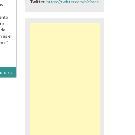
Twitter
:
https://twitter.com/bicirace
as
mento
ro
ndo
 es el
ance”
ore >>