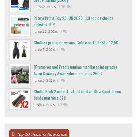
,
135
julio 25, 2026
Promo Prime Day 23 JUN 2026. Listado de chollos
ciclistas TOP
,
0
junio 23, 2026
Chollazo promo de verano, Culote corto ZRSE a 12,5€
,
0
junio 7, 2026
[Promo verano] Precio mínimo manillares integrados
Avian Canary y Avian Falcon, por unos 260€
,
0
junio 5, 2026
Chollo! Pack 2 cubiertas Continental Ultra Sport III con
borde marrón a 37€
,
12
junio 4, 2026
Top 10 ciclismo Aliexpress