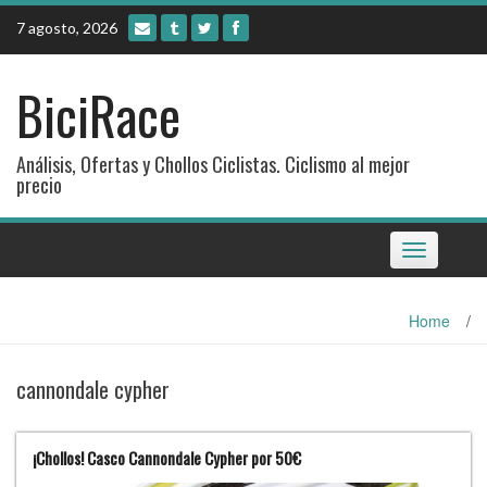
Skip
7 agosto, 2026
to
content
BiciRace
Análisis, Ofertas y Chollos Ciclistas. Ciclismo al mejor
precio
Toggle
navigation
Home
/
cannondale cypher
¡Chollos! Casco Cannondale Cypher por 50€