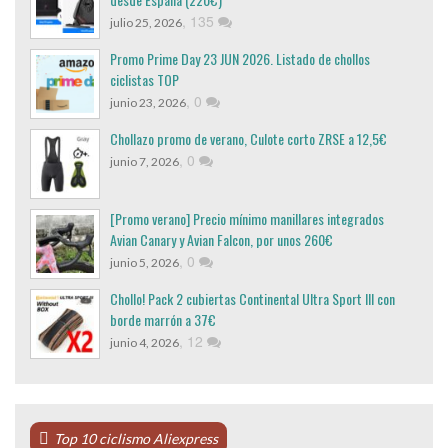
,
135
julio 25, 2026
Promo Prime Day 23 JUN 2026. Listado de chollos
ciclistas TOP
,
0
junio 23, 2026
Chollazo promo de verano, Culote corto ZRSE a 12,5€
,
0
junio 7, 2026
[Promo verano] Precio mínimo manillares integrados
Avian Canary y Avian Falcon, por unos 260€
,
0
junio 5, 2026
Chollo! Pack 2 cubiertas Continental Ultra Sport III con
borde marrón a 37€
,
12
junio 4, 2026
Top 10 ciclismo Aliexpress