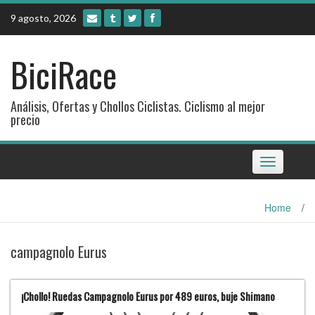
Skip
9 agosto, 2026
to
content
BiciRace
Análisis, Ofertas y Chollos Ciclistas. Ciclismo al mejor
precio
Toggle
navigation
Home
/
campagnolo Eurus
¡Chollo! Ruedas Campagnolo Eurus por 489 euros, buje Shimano