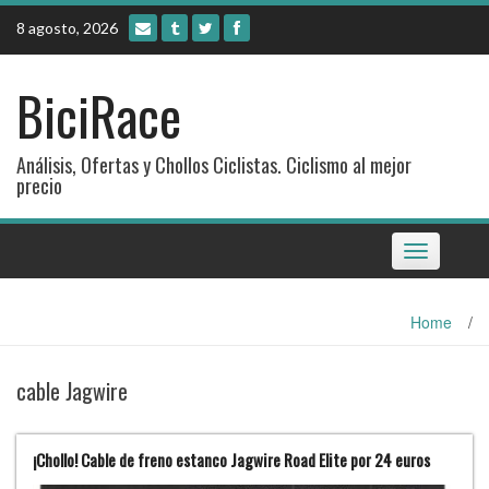
Skip
8 agosto, 2026
to
content
BiciRace
Análisis, Ofertas y Chollos Ciclistas. Ciclismo al mejor
precio
Toggle
navigation
Home
/
cable Jagwire
¡Chollo! Cable de freno estanco Jagwire Road Elite por 24 euros