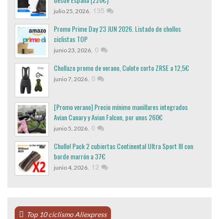
,
135
julio 25, 2026
Promo Prime Day 23 JUN 2026. Listado de chollos
ciclistas TOP
,
0
junio 23, 2026
Chollazo promo de verano, Culote corto ZRSE a 12,5€
,
0
junio 7, 2026
[Promo verano] Precio mínimo manillares integrados
Avian Canary y Avian Falcon, por unos 260€
,
0
junio 5, 2026
Chollo! Pack 2 cubiertas Continental Ultra Sport III con
borde marrón a 37€
,
12
junio 4, 2026
Top 10 ciclismo Aliexpress