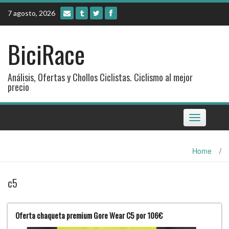
Skip
7 agosto, 2026
to
content
BiciRace
Análisis, Ofertas y Chollos Ciclistas. Ciclismo al mejor
precio
Toggle
navigation
Home
/
c5
Oferta chaqueta premium Gore Wear C5 por 106€