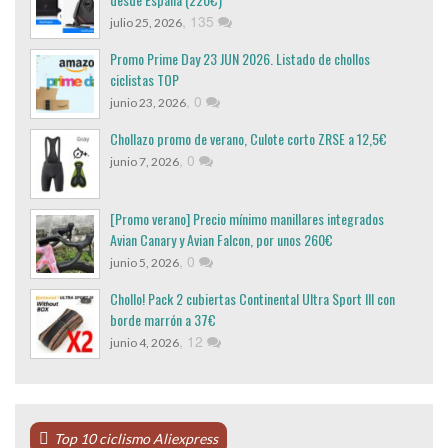
,
135
julio 25, 2026
Promo Prime Day 23 JUN 2026. Listado de chollos
ciclistas TOP
,
0
junio 23, 2026
Chollazo promo de verano, Culote corto ZRSE a 12,5€
,
0
junio 7, 2026
[Promo verano] Precio mínimo manillares integrados
Avian Canary y Avian Falcon, por unos 260€
,
0
junio 5, 2026
Chollo! Pack 2 cubiertas Continental Ultra Sport III con
borde marrón a 37€
,
12
junio 4, 2026
Top 10 ciclismo Aliexpress