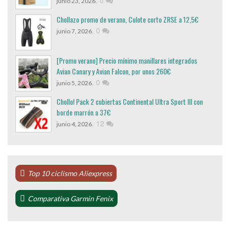
junio 23, 2026
Chollazo promo de verano, Culote corto ZRSE a 12,5€
,
0
junio 7, 2026
[Promo verano] Precio mínimo manillares integrados
Avian Canary y Avian Falcon, por unos 260€
,
0
junio 5, 2026
Chollo! Pack 2 cubiertas Continental Ultra Sport III con
borde marrón a 37€
,
12
junio 4, 2026
Top 10 ciclismo Aliexpress
Comparativa Garmin Fenix