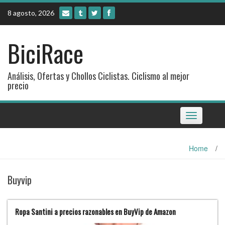
Skip
8 agosto, 2026
to
content
BiciRace
Análisis, Ofertas y Chollos Ciclistas. Ciclismo al mejor
precio
Toggle
navigation
Home
/
Buyvip
Ropa Santini a precios razonables en BuyVip de Amazon