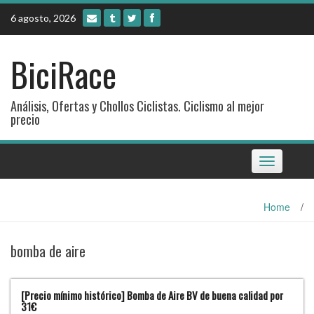
Skip
6 agosto, 2026
to
content
BiciRace
Análisis, Ofertas y Chollos Ciclistas. Ciclismo al mejor
precio
Toggle
navigation
Home
/
bomba de aire
[Precio mínimo histórico] Bomba de Aire BV de buena calidad por
31€