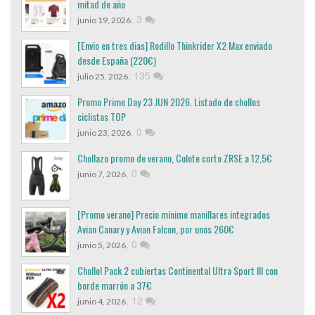
mitad de año
,
3
junio 19, 2026
[Envio en tres dias] Rodillo Thinkrider X2 Max enviado
desde España (220€)
,
135
julio 25, 2026
Promo Prime Day 23 JUN 2026. Listado de chollos
ciclistas TOP
,
0
junio 23, 2026
Chollazo promo de verano, Culote corto ZRSE a 12,5€
,
0
junio 7, 2026
[Promo verano] Precio mínimo manillares integrados
Avian Canary y Avian Falcon, por unos 260€
,
0
junio 5, 2026
Chollo! Pack 2 cubiertas Continental Ultra Sport III con
borde marrón a 37€
,
12
junio 4, 2026