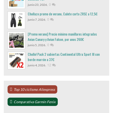
,
0
junio 23, 2026
Chollazo promo de verano, Culote corto ZRSE a 12,5€
,
0
junio 7, 2026
[Promo verano] Precio mínimo manillares integrados
Avian Canary y Avian Falcon, por unos 260€
,
0
junio 5, 2026
Chollo! Pack 2 cubiertas Continental Ultra Sport III con
borde marrón a 37€
,
12
junio 4, 2026
Top 10 ciclismo Aliexpress
Comparativa Garmin Fenix