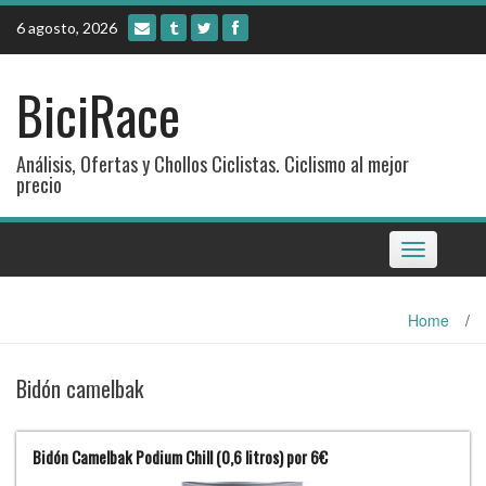
Skip
6 agosto, 2026
to
content
BiciRace
Análisis, Ofertas y Chollos Ciclistas. Ciclismo al mejor
precio
Toggle
navigation
Home
/
Bidón camelbak
Bidón Camelbak Podium Chill (0,6 litros) por 6€