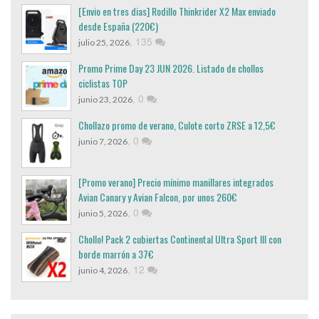
[Envio en tres dias] Rodillo Thinkrider X2 Max enviado
desde España (220€)
,
135
julio 25, 2026
Promo Prime Day 23 JUN 2026. Listado de chollos
ciclistas TOP
,
0
junio 23, 2026
Chollazo promo de verano, Culote corto ZRSE a 12,5€
,
0
junio 7, 2026
[Promo verano] Precio mínimo manillares integrados
Avian Canary y Avian Falcon, por unos 260€
,
0
junio 5, 2026
Chollo! Pack 2 cubiertas Continental Ultra Sport III con
borde marrón a 37€
,
12
junio 4, 2026