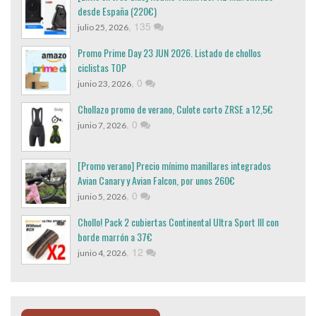
desde España (220€)
,
135
julio 25, 2026
Promo Prime Day 23 JUN 2026. Listado de chollos
ciclistas TOP
,
0
junio 23, 2026
Chollazo promo de verano, Culote corto ZRSE a 12,5€
,
0
junio 7, 2026
[Promo verano] Precio mínimo manillares integrados
Avian Canary y Avian Falcon, por unos 260€
,
0
junio 5, 2026
Chollo! Pack 2 cubiertas Continental Ultra Sport III con
borde marrón a 37€
,
12
junio 4, 2026