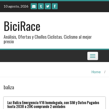
Skip
10 agosto, 2026
to
content
BiciRace
Análisis, Ofertas y Chollos Ciclistas. Ciclismo al mejor
precio
Toggle
navigation
Home
/
baliza
Luz Baliza Emergencia V16 homologada, con SIM y Datos Pagados
hasta 2038 a 20€ comprando 2 unidades