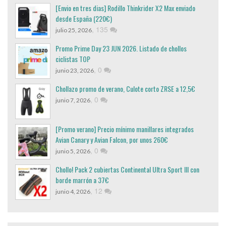
[Envio en tres dias] Rodillo Thinkrider X2 Max enviado
desde España (220€)
,
135
julio 25, 2026
Promo Prime Day 23 JUN 2026. Listado de chollos
ciclistas TOP
,
0
junio 23, 2026
Chollazo promo de verano, Culote corto ZRSE a 12,5€
,
0
junio 7, 2026
[Promo verano] Precio mínimo manillares integrados
Avian Canary y Avian Falcon, por unos 260€
,
0
junio 5, 2026
Chollo! Pack 2 cubiertas Continental Ultra Sport III con
borde marrón a 37€
,
12
junio 4, 2026