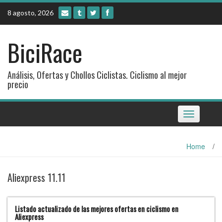
Skip
8 agosto, 2026
to
content
BiciRace
Análisis, Ofertas y Chollos Ciclistas. Ciclismo al mejor
precio
Toggle
navigation
Home
/
Aliexpress 11.11
Listado actualizado de las mejores ofertas en ciclismo en
Aliexpress