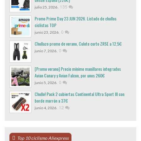
,
135
julio 25, 2026
Promo Prime Day 23 JUN 2026. Listado de chollos
ciclistas TOP
,
0
junio 23, 2026
Chollazo promo de verano, Culote corto ZRSE a 12,5€
,
0
junio 7, 2026
[Promo verano] Precio mínimo manillares integrados
Avian Canary y Avian Falcon, por unos 260€
,
0
junio 5, 2026
Chollo! Pack 2 cubiertas Continental Ultra Sport III con
borde marrón a 37€
,
12
junio 4, 2026
Top 10 ciclismo Aliexpress