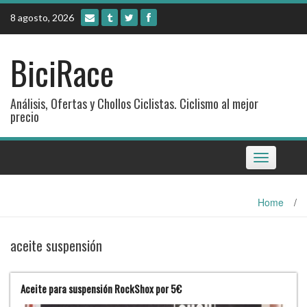
Skip
8 agosto, 2026
to
content
BiciRace
Análisis, Ofertas y Chollos Ciclistas. Ciclismo al mejor
precio
Toggle
navigation
Home
/
aceite suspensión
Aceite para suspensión RockShox por 5€