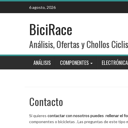
Skip
6 agosto, 2026
to
content
BiciRace
Análisis, Ofertas y Chollos Cicli
ANÁLISIS
COMPONENTES
ELECTRÓNICA
Contacto
Si quieres
contactar con nosotros
puedes
rellenar el f
componentes o bicicletas . Las preguntas de este tipo m