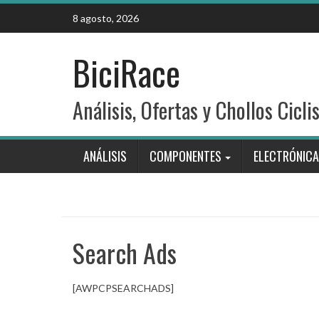
Skip
8 agosto, 2026
to
content
BiciRace
Análisis, Ofertas y Chollos Cicli
ANÁLISIS
COMPONENTES
ELECTRÓNICA
Search Ads
[AWPCPSEARCHADS]