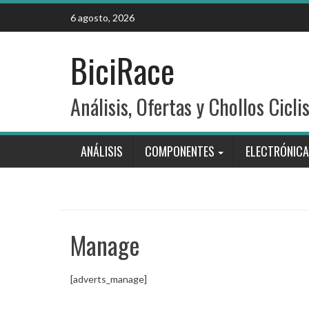
Skip
6 agosto, 2026
to
content
BiciRace
Análisis, Ofertas y Chollos Cicli
ANÁLISIS
COMPONENTES
ELECTRÓNICA
Manage
[adverts_manage]