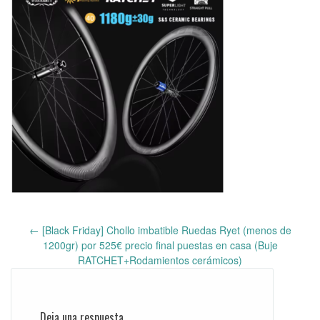
←
[Black Friday] Chollo imbatible Ruedas Ryet (menos de
Post
1200gr) por 525€ precio final puestas en casa (Buje
navigation
RATCHET+Rodamientos cerámicos)
Deja una respuesta