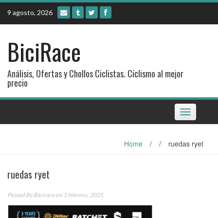
Skip
9 agosto, 2026
to
content
BiciRace
Análisis, Ofertas y Chollos Ciclistas. Ciclismo al mejor
precio
Toggle
navigation
Home
/
/
ruedas ryet
ruedas ryet
Posted By
Bicirace
on 1 febrero, 2025