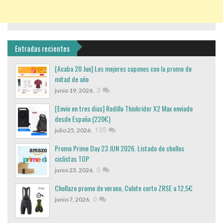
Entradas recientes
[Acaba 20 Jun] Los mejores cupones con la promo de
mitad de año
,
3
junio 19, 2026
[Envio en tres dias] Rodillo Thinkrider X2 Max enviado
desde España (220€)
,
135
julio 25, 2026
Promo Prime Day 23 JUN 2026. Listado de chollos
ciclistas TOP
,
0
junio 23, 2026
Chollazo promo de verano, Culote corto ZRSE a 12,5€
,
0
junio 7, 2026