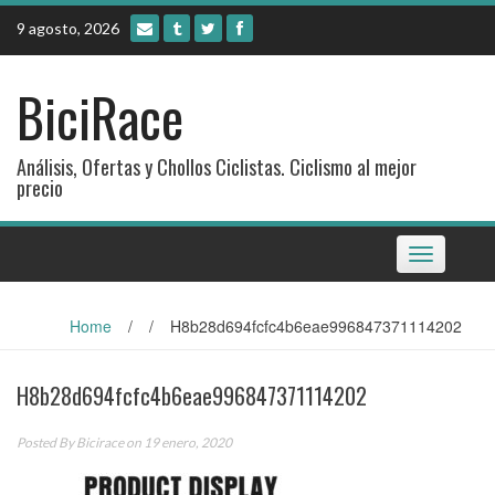
Skip
9 agosto, 2026
to
content
BiciRace
Análisis, Ofertas y Chollos Ciclistas. Ciclismo al mejor
precio
Toggle
navigation
Home
/
/
H8b28d694fcfc4b6eae996847371114202
H8b28d694fcfc4b6eae996847371114202
Posted By
Bicirace
on 19 enero, 2020