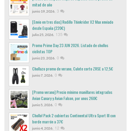
mitad de año
,
3
junio 19, 2026
[Envio en tres dias] Rodillo Thinkrider X2 Max enviado
desde España (220€)
,
135
julio 25, 2026
Promo Prime Day 23 JUN 2026. Listado de chollos
ciclistas TOP
,
0
junio 23, 2026
Chollazo promo de verano, Culote corto ZRSE a 12,5€
,
0
junio 7, 2026
[Promo verano] Precio mínimo manillares integrados
Avian Canary y Avian Falcon, por unos 260€
,
0
junio 5, 2026
Chollo! Pack 2 cubiertas Continental Ultra Sport III con
borde marrón a 37€
,
12
junio 4, 2026